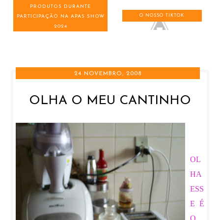
PRODUTOS DURANTE
O NOSSO TIKTOK
PARTICIPAÇÃO NA APAS SHOW
2024
24 NOVEMBRO, 2008
OLHA O MEU CANTINHO
OL
HA
ESS
E É
O