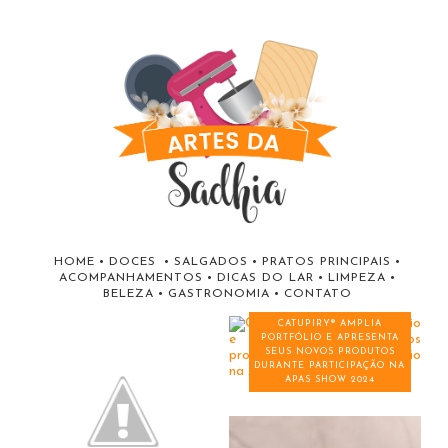
HOME
•
DOCES
•
SALGADOS
•
PRATOS PRINCIPAIS
•
ACOMPANHAMENTOS
•
DICAS DO LAR
•
LIMPEZA
•
BELEZA
•
GASTRONOMIA
•
CONTATO
CATUPIRY® AMPLIA
PORTFÓLIO E APRESENTA
SEUS NOVOS PRODUTOS
DURANTE PARTICIPAÇÃO NA
APAS SHOW 2024