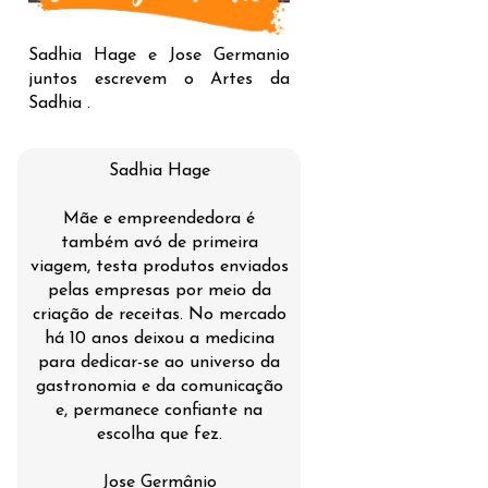
Sadhia Hage e Jose Germanio
juntos escrevem o Artes da
Sadhia .
Sadhia Hage
Mãe e empreendedora é
também avó de primeira
viagem, testa produtos enviados
pelas empresas por meio da
criação de receitas. No mercado
há 10 anos deixou a medicina
para dedicar-se ao universo da
gastronomia e da comunicação
e, permanece confiante na
escolha que fez.
Jose Germânio