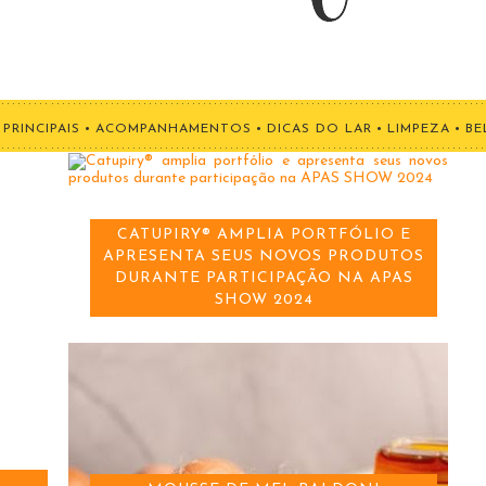
PRINCIPAIS
•
ACOMPANHAMENTOS
•
DICAS DO LAR
•
LIMPEZA
•
BE
CATUPIRY® AMPLIA PORTFÓLIO E
APRESENTA SEUS NOVOS PRODUTOS
DURANTE PARTICIPAÇÃO NA APAS
SHOW 2024