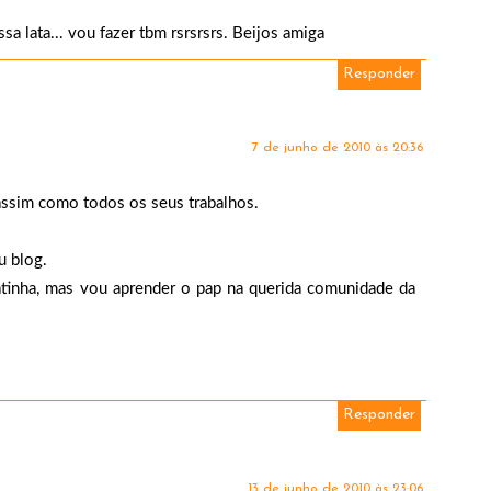
sa lata... vou fazer tbm rsrsrsrs. Beijos amiga
Responder
7 de junho de 2010 às 20:36
, assim como todos os seus trabalhos.
u blog.
latinha, mas vou aprender o pap na querida comunidade da
Responder
13 de junho de 2010 às 23:06