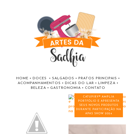
HOME
•
DOCES
•
SALGADOS
•
PRATOS PRINCIPAIS
•
ACOMPANHAMENTOS
•
DICAS DO LAR
•
LIMPEZA
•
BELEZA
•
GASTRONOMIA
•
CONTATO
CATUPIRY® AMPLIA
PORTFÓLIO E APRESENTA
SEUS NOVOS PRODUTOS
DURANTE PARTICIPAÇÃO NA
APAS SHOW 2024