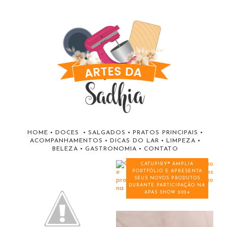
HOME
•
DOCES
•
SALGADOS
•
PRATOS PRINCIPAIS
•
ACOMPANHAMENTOS
•
DICAS DO LAR
•
LIMPEZA
•
BELEZA
•
GASTRONOMIA
•
CONTATO
CATUPIRY® AMPLIA
PORTFÓLIO E APRESENTA
SEUS NOVOS PRODUTOS
DURANTE PARTICIPAÇÃO NA
APAS SHOW 2024