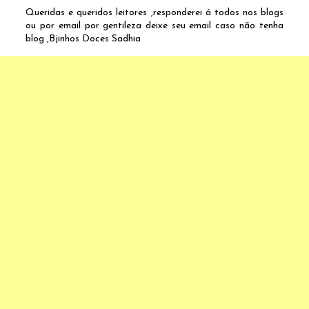
Queridas e queridos leitores ,responderei á todos nos blogs
ou por email por gentileza deixe seu email caso não tenha
blog ,Bjinhos Doces Sadhia