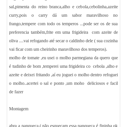
sal,pimenta do reino branca,alho e cebola,cebolinha,azeite
curry,pois o carry dá um sabor maravilhoso no
frango,tempere com todo os temperos ...pode ser os de sua
preferencia também,frite em uma frigideira com azeite de
oliva ....vai refogando até secar o caldinho dele ( sua cozinha
vai ficar com um cheirinho maravilhoso dos temperos).
molho de tomate ,eu usei o molho parmegiana da quero que
é tudinho de bom ,temperei uma frigideira co cebola ,alho e
azeite e deixei fritando ,aí eu joguei o molho dentro refoguei
o molho..acertei o sal e ponto ,um moho deliciosos e facil
de fazer
Montagem
abra a panqueca,( não esqueçam essa panqueca é fininha ok