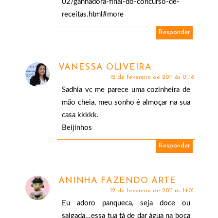
02/ganhadora-final-do-concurso-de-
receitas.html#more
Responder
VANESSA OLIVEIRA
12 de fevereiro de 2011 às 01:18
Sadhia vc me parece uma cozinheira de
mão cheia, meu sonho é almoçar na sua
casa kkkkk.
Beijinhos
Responder
ANINHA FAZENDO ARTE
12 de fevereiro de 2011 às 14:01
Eu adoro panqueca, seja doce ou
salgada...essa tua tá de dar água na boca