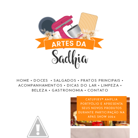
HOME
•
DOCES
•
SALGADOS
•
PRATOS PRINCIPAIS
•
ACOMPANHAMENTOS
•
DICAS DO LAR
•
LIMPEZA
•
BELEZA
•
GASTRONOMIA
•
CONTATO
CATUPIRY® AMPLIA
PORTFÓLIO E APRESENTA
SEUS NOVOS PRODUTOS
DURANTE PARTICIPAÇÃO NA
APAS SHOW 2024