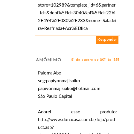
store=102989&template_id=6&partner
_id=&dept%5Fid=3040&pf%5Fid=22%
2E494%2E030%2E233&nome=Saladei
ra+Resfriada+Acr%EDlica
Responder
ANÔNIMO
21 de agosto de 2011 às 13:51
Paloma Abe
seg:papiyonmajisaiko
papiyonmajisiako@hotmail.com
São Paulo Capital
Adorei esse produto:
http://www.donacasa.com.br/loja/prod
uct.asp?