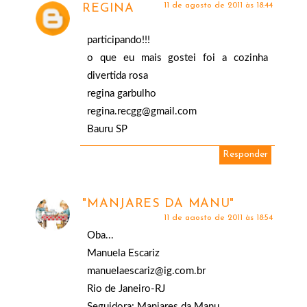
11 de agosto de 2011 às 18:44
REGINA
participando!!!
o que eu mais gostei foi a cozinha
divertida rosa
regina garbulho
regina.recgg@gmail.com
Bauru SP
Responder
"MANJARES DA MANU"
11 de agosto de 2011 às 18:54
Oba...
Manuela Escariz
manuelaescariz@ig.com.br
Rio de Janeiro-RJ
Seguidora: Manjares da Manu