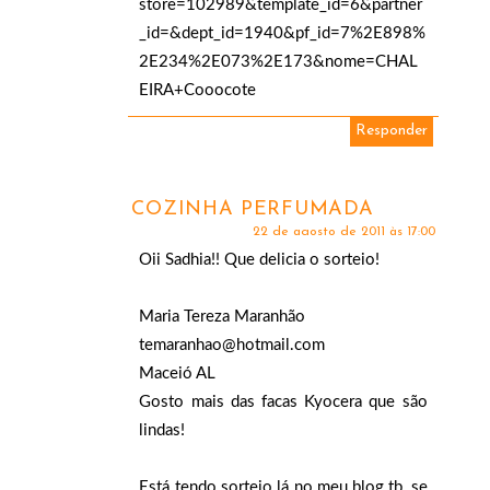
store=102989&template_id=6&partner
_id=&dept_id=1940&pf_id=7%2E898%
2E234%2E073%2E173&nome=CHAL
EIRA+Cooocote
Responder
COZINHA PERFUMADA
22 de agosto de 2011 às 17:00
Oii Sadhia!! Que delicia o sorteio!
Maria Tereza Maranhão
temaranhao@hotmail.com
Maceió AL
Gosto mais das facas Kyocera que são
lindas!
Está tendo sorteio lá no meu blog tb, se