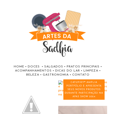
HOME
•
DOCES
•
SALGADOS
•
PRATOS PRINCIPAIS
•
ACOMPANHAMENTOS
•
DICAS DO LAR
•
LIMPEZA
•
BELEZA
•
GASTRONOMIA
•
CONTATO
CATUPIRY® AMPLIA
PORTFÓLIO E APRESENTA
SEUS NOVOS PRODUTOS
DURANTE PARTICIPAÇÃO NA
APAS SHOW 2024