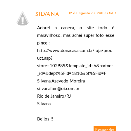
12 de agosto de 2011 às 08:17
SILVANA
Adorei a caneca, o site todo é
maravilhoso, mas achei super fofo esse
pincel:
http://www.donacasa.com.br/loja/prod
uct.asp?
store=102989&template_id=6&partner
_id=&dept%5Fid=1810&pf%5Fid=F
Silvana Azevedo Moreira
silvanafam@oi.com.br
Rio de Janeiro/RJ
Silvana
Beijos!!!
Responder