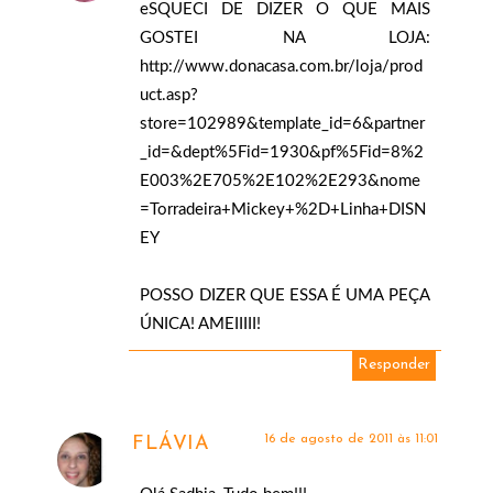
eSQUECI DE DIZER O QUE MAIS
GOSTEI NA LOJA:
http://www.donacasa.com.br/loja/prod
uct.asp?
store=102989&template_id=6&partner
_id=&dept%5Fid=1930&pf%5Fid=8%2
E003%2E705%2E102%2E293&nome
=Torradeira+Mickey+%2D+Linha+DISN
EY
POSSO DIZER QUE ESSA É UMA PEÇA
ÚNICA! AMEIIIII!
Responder
16 de agosto de 2011 às 11:01
FLÁVIA