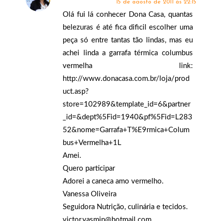
15 de agosto de 2011 às 22:15
Olá fui lá conhecer Dona Casa, quantas
belezuras é até fica dificil escolher uma
peça só entre tantas tão lindas, mas eu
achei linda a garrafa térmica columbus
vermelha link:
http://www.donacasa.com.br/loja/prod
uct.asp?
store=102989&template_id=6&partner
_id=&dept%5Fid=1940&pf%5Fid=L283
52&nome=Garrafa+T%E9rmica+Colum
bus+Vermelha+1L
Amei.
Quero participar
Adorei a caneca amo vermelho.
Vanessa Oliveira
Seguidora Nutrição, culinária e tecidos.
victor.yasmin@hotmail.com