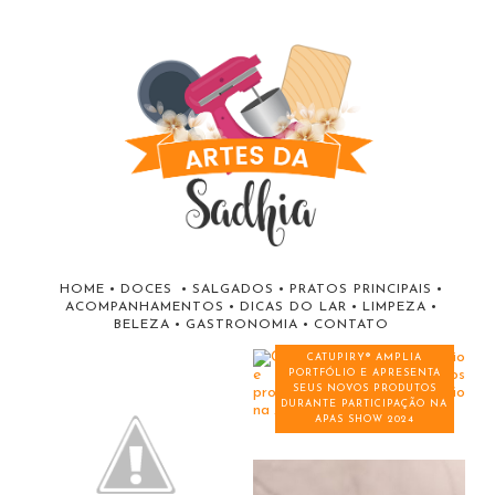
HOME
•
DOCES
•
SALGADOS
•
PRATOS PRINCIPAIS
•
ACOMPANHAMENTOS
•
DICAS DO LAR
•
LIMPEZA
•
BELEZA
•
GASTRONOMIA
•
CONTATO
CATUPIRY® AMPLIA
PORTFÓLIO E APRESENTA
SEUS NOVOS PRODUTOS
DURANTE PARTICIPAÇÃO NA
APAS SHOW 2024