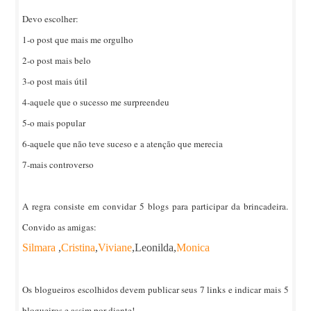
Devo escolher:
1-o post que mais me orgulho
2-o post mais belo
3-o post mais útil
4-aquele que o sucesso me surpreendeu
5-o mais popular
6-aquele que não teve suceso e a atenção que merecia
7-mais controverso
A regra consiste em convidar 5 blogs para participar da brincadeira.
Convido as amigas:
Silmara
,
Cristina
,
Viviane
,Leonilda,
Monica
Os blogueiros escolhidos devem publicar seus 7 links e indicar mais 5
blogueiros e assim por diante!