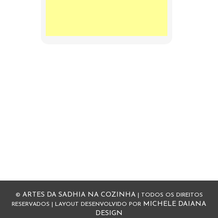
ARTES DA SADHIA NA COZINHA
©
| TODOS OS DIREITOS
MICHELE DAIANA
RESERVADOS | LAYOUT DESENVOLVIDO POR
DESIGN