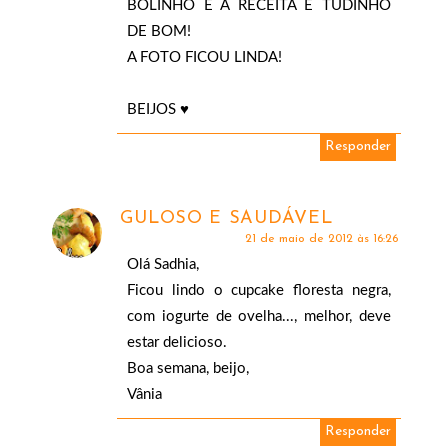
BOLINHO E A RECEITA É TUDINHO
DE BOM!
A FOTO FICOU LINDA!
BEIJOS ♥
Responder
GULOSO E SAUDÁVEL
21 de maio de 2012 às 16:26
Olá Sadhia,
Ficou lindo o cupcake floresta negra,
com iogurte de ovelha..., melhor, deve
estar delicioso.
Boa semana, beijo,
Vânia
Responder