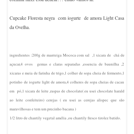
Cupcake Floresta negra com iogurte de amora Light Casa
da Ovelha.
ingredientes :200g de manteiga Mococa com sal ,1 xicara de chá de
açucar,4 ovos gemas e claras separadas ,essencia de baunilha ,2
xicaras e meia de farinha de trigo,1 colher de sopa cheia de fermento,1
potinho de iogurte light de amora,4 colheres de sopa cheias de cacau
em pó,1 xicara de leite ,raspas de chocolate( eu usei chocolate harald
ao leite confeiteiro) cerejas ( eu usei as cerejas alispec que são
maravilhosas e tem um precinho bacana )
1/2 litro de chantily vegetal amélia ,ou chantily fresco tirolez batido.