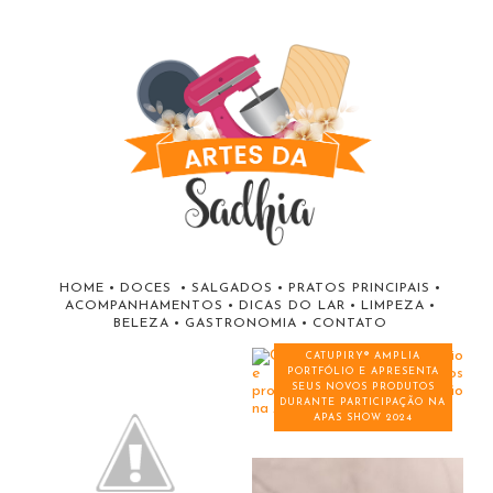
HOME
•
DOCES
•
SALGADOS
•
PRATOS PRINCIPAIS
•
ACOMPANHAMENTOS
•
DICAS DO LAR
•
LIMPEZA
•
BELEZA
•
GASTRONOMIA
•
CONTATO
CATUPIRY® AMPLIA
PORTFÓLIO E APRESENTA
SEUS NOVOS PRODUTOS
DURANTE PARTICIPAÇÃO NA
APAS SHOW 2024