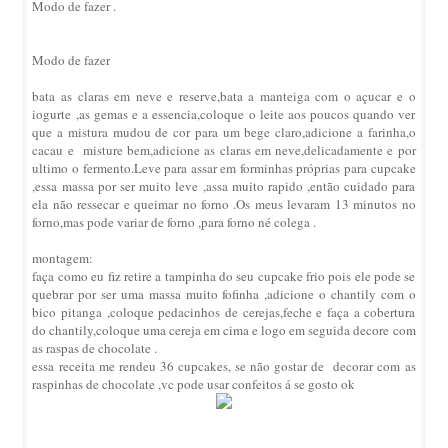
Modo de fazer .
Modo de fazer
bata as claras em neve e reserve,bata a manteiga com o açucar e o
iogurte ,as gemas e a essencia,coloque o leite aos poucos quando ver
que a mistura mudou de cor para um bege claro,adicione a farinha,o
cacau e misture bem,adicione as claras em neve,delicadamente e por
ultimo o fermento.Leve para assar em forminhas próprias para cupcake
,essa massa por ser muito leve ,assa muito rapido ,então cuidado para
ela não ressecar e queimar no forno .Os meus levaram 13 minutos no
forno,mas pode variar de forno ,para forno né colega .
montagem:
faça como eu fiz retire a tampinha do seu cupcake frio pois ele pode se
quebrar por ser uma massa muito fofinha ,adicione o chantily com o
bico pitanga ,coloque pedacinhos de cerejas,feche e faça a cobertura
do chantily,coloque uma cereja em cima e logo em seguida decore com
as raspas de chocolate .
essa receita me rendeu 36 cupcakes, se não gostar de decorar com as
raspinhas de chocolate ,vc pode usar confeitos á se gosto ok