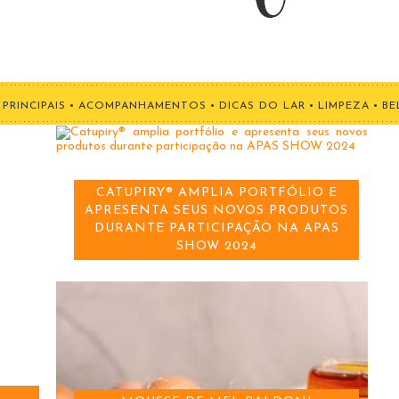
PRINCIPAIS
•
ACOMPANHAMENTOS
•
DICAS DO LAR
•
LIMPEZA
•
BE
CATUPIRY® AMPLIA PORTFÓLIO E
APRESENTA SEUS NOVOS PRODUTOS
DURANTE PARTICIPAÇÃO NA APAS
SHOW 2024