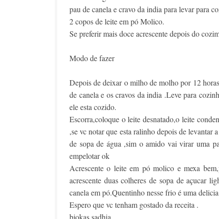
pau de canela e cravo da india para levar para co
2 copos de leite em pó Molico.
Se preferir mais doce acrescente depois do cozim
Modo de fazer
Depois de deixar o milho de molho por 12 horas
de canela e os cravos da india .Leve para cozin
ele esta cozido.
Escorra,coloque o leite desnatado,o leite cond
,se vc notar que esta ralinho depois de levantar
de sopa de água ,sim o amido vai virar uma pa
empelotar ok
Acrescente o leite em pó molico e mexa bem,p
acrescente duas colheres de sopa de açucar lig
canela em pó.Quentinho nesse frio é uma delicia
Espero que vc tenham gostado da receita .
bjokas sadhia