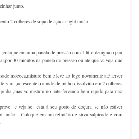
zinhar junto.
ento 2 colheres de sopa de açucar light união.
 ,coloque em uma panela de pressão com 1 litro de água,o pau
har,por 30 minutos na panela de pressão ou até que vc veja que
ensado mococa,misture bem e leve ao fogo novamente até ferver
 a fervura ,acrescente o amido de milho dissolvido em 2 colheres
pinha ,mas vc misture no leite fervendo bem rapido para não
rove e veja se esta á seu gosto de doçura ,se não estiver
ht união .. Coloque em um refratário e sirva salpicado e com
.