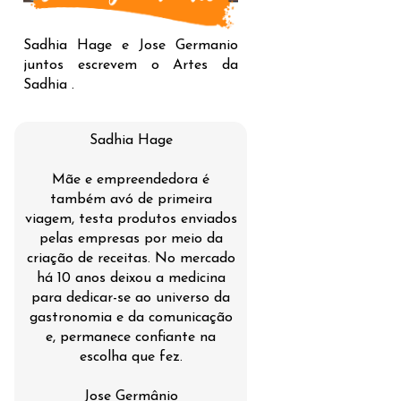
Sadhia Hage e Jose Germanio
juntos escrevem o Artes da
Sadhia .
Sadhia Hage
Mãe e empreendedora é
também avó de primeira
viagem, testa produtos enviados
pelas empresas por meio da
criação de receitas. No mercado
há 10 anos deixou a medicina
para dedicar-se ao universo da
gastronomia e da comunicação
e, permanece confiante na
escolha que fez.
Jose Germânio