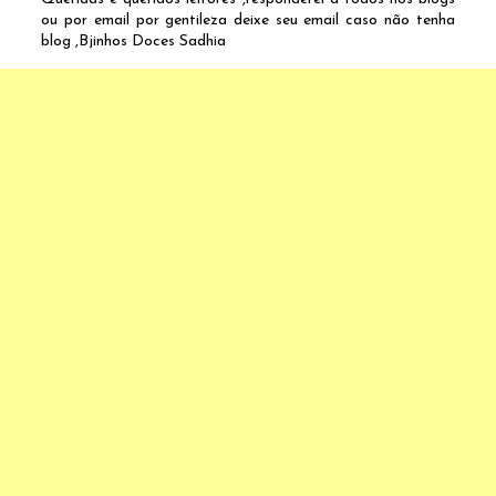
ou por email por gentileza deixe seu email caso não tenha
blog ,Bjinhos Doces Sadhia