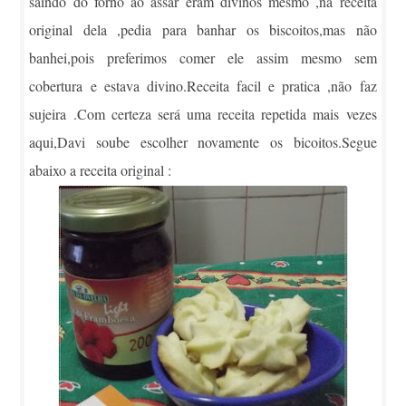
saindo do forno ao assar eram divinos mesmo ,na receita
original dela ,pedia para banhar os biscoitos,mas não
banhei,pois preferimos comer ele assim mesmo sem
cobertura e estava divino.Receita facil e pratica ,não faz
sujeira .Com certeza será uma receita repetida mais vezes
aqui,Davi soube escolher novamente os bicoitos.Segue
abaixo a receita original :