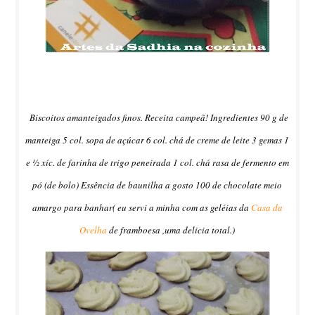
Biscoitos amanteigados finos. Receita campeã!
Ingredientes
90 g de
manteiga
5 co
l. sopa de açúcar
6 col. chá de creme de leite
3 gemas
1
e ½ xíc. de farinha de trigo peneirada
1 col. chá rasa de fermento em
pó (de bolo)
Essência de baunilha a gosto
100 de chocolate meio
amargo para banhar( eu servi a minha com as geléias da
Casa da
Ovelha
de framboesa ,uma delicia total.)