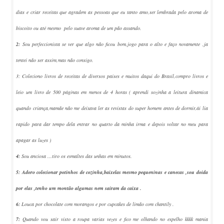
dias e criar receitas que agradem as pessoas que eu tanto amo,ser lembrada pelo aroma de
biscoito ou até mesmo pelo suave aroma de um pão assando.
2:
Sou perfeccionista se ver que algo não ficou bom,jogo para o alto e faço novamente ,ja
tentei não ser assim,mas não consigo
.
3:
Coleciono livros de receitas de diversos paises e muitos daqui do Brasil,compro livros e
leio um livro de 500 páginas em menos de 4 horas ( aprendi sozinha a leitura dinamica
quando criança,mamãe não me deixava ler as revistas do super homem antes de dormir,ái lia
rapido para dar tempo dela entrar no quarto da minha irma e depois voltar no meu para
apagar as luzes )
4:
Sou anciosa ...tiro os esmaltes das unhas em minutos.
5: Adoro colecionar potinhos de cozinha,baixelas mesmo pequeninas e canecas ,sou doida
por elas ,tenho um montão algumas nem sairam da caixa .
6:
Louca por chocolate com morangos e por cupcakes de limão com chantily .
7:
Quando vou sair visto a roupa varias vezes e fico me olhando no espelho kkkk mania