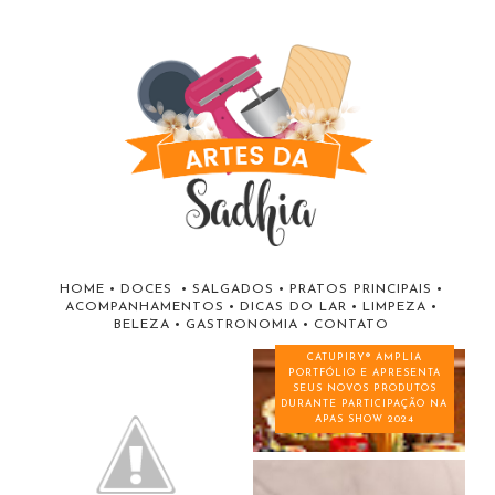
HOME
•
DOCES
•
SALGADOS
•
PRATOS PRINCIPAIS
•
ACOMPANHAMENTOS
•
DICAS DO LAR
•
LIMPEZA
•
BELEZA
•
GASTRONOMIA
•
CONTATO
CATUPIRY® AMPLIA
PORTFÓLIO E APRESENTA
SEUS NOVOS PRODUTOS
DURANTE PARTICIPAÇÃO NA
APAS SHOW 2024