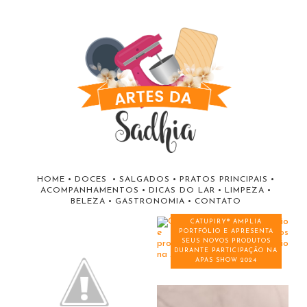
HOME
•
DOCES
•
SALGADOS
•
PRATOS PRINCIPAIS
•
ACOMPANHAMENTOS
•
DICAS DO LAR
•
LIMPEZA
•
BELEZA
•
GASTRONOMIA
•
CONTATO
CATUPIRY® AMPLIA
PORTFÓLIO E APRESENTA
SEUS NOVOS PRODUTOS
DURANTE PARTICIPAÇÃO NA
APAS SHOW 2024