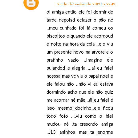
26 de dezembro de 2012 às 22:42
oi amiga então ele foi dormir de
tarde depoisd ecfazer o pão né
..meu cunhado foi lá comeu os
biscoitos e quando ele acordoud
e noite na hora da ceia ..ele viu
um presente novo na arvore e o
pratinho vazio ..imagine ele
pulandod e alegria ...aí eu falei
nosssa mas vc viu o papai noel e
ele falou não ..não vi eu estava
dormindo acho que ele não quiz
me acordar né mãe ..ái eu falei é
isso mesmo docinho..ele ficou
todo fofo ....viu como o biel
mudou né .ta crescndo amiga
...13 aninhos mas ta enorme