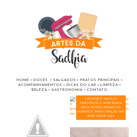
HOME
•
DOCES
•
SALGADOS
•
PRATOS PRINCIPAIS
•
ACOMPANHAMENTOS
•
DICAS DO LAR
•
LIMPEZA
•
BELEZA
•
GASTRONOMIA
•
CONTATO
CATUPIRY® AMPLIA
PORTFÓLIO E APRESENTA
SEUS NOVOS PRODUTOS
DURANTE PARTICIPAÇÃO NA
APAS SHOW 2024