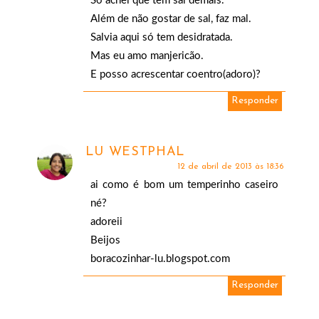
Só achei que tem sal demais.
Além de não gostar de sal, faz mal.
Salvia aqui só tem desidratada.
Mas eu amo manjericão.
E posso acrescentar coentro(adoro)?
Responder
LU WESTPHAL
12 de abril de 2013 às 18:36
ai como é bom um temperinho caseiro
né?
adoreii
Beijos
boracozinhar-lu.blogspot.com
Responder