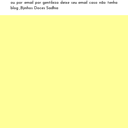
ou por email por gentileza deixe seu email caso não tenha
blog ,Bjinhos Doces Sadhia