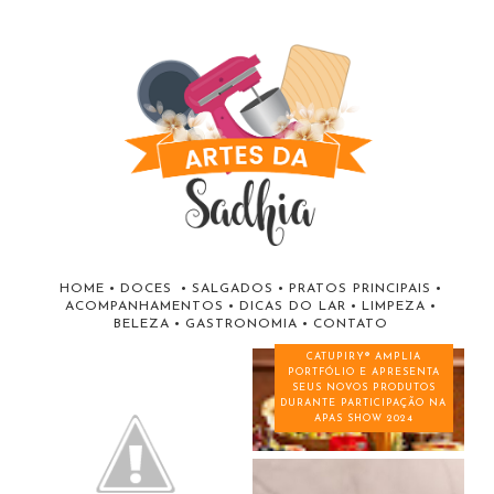
HOME
•
DOCES
•
SALGADOS
•
PRATOS PRINCIPAIS
•
ACOMPANHAMENTOS
•
DICAS DO LAR
•
LIMPEZA
•
BELEZA
•
GASTRONOMIA
•
CONTATO
CATUPIRY® AMPLIA
PORTFÓLIO E APRESENTA
SEUS NOVOS PRODUTOS
DURANTE PARTICIPAÇÃO NA
APAS SHOW 2024