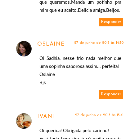
que queremos.Manda um potinho pra
mim que eu aceito.Delicia amiga.Beijos.
Responder
27 de junho de 2013 às 14:30
OSLAINE
Oi Sadhia, nesse frio nada melhor que
uma sopinha saborosa assim... perfeita!
Oslaine
Bjs
Responder
27 de junho de 2013 às 15:41
IVANI
Oi querida! Obrigada pelo carinho!
Está tudo bem sim, é só muita correria