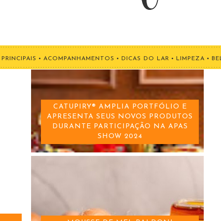
PRINCIPAIS
•
ACOMPANHAMENTOS
•
DICAS DO LAR
•
LIMPEZA
•
BE
CATUPIRY® AMPLIA PORTFÓLIO E
APRESENTA SEUS NOVOS PRODUTOS
DURANTE PARTICIPAÇÃO NA APAS
SHOW 2024