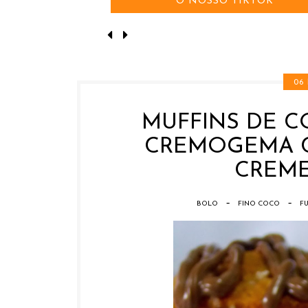
O NOSSO TIKTOK
06
MUFFINS DE 
CREMOGEMA 
CREME
-
-
BOLO
FINO COCO
FU