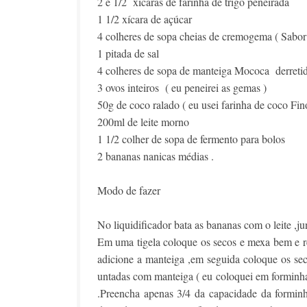
2 e 1/2 xícaras de farinha de trigo peneirada
1 1/2 xícara de açúcar
4 colheres de sopa cheias de cremogema ( Sabor
1 pitada de sal
4 colheres de sopa de manteiga Mococa derret
3 ovos inteiros ( eu peneirei as gemas )
50g de coco ralado ( eu usei farinha de coco Fi
200ml de leite morno
1 1/2 colher de sopa de fermento para bolos
2 bananas nanicas médias .
Modo de fazer
No liquidificador bata as bananas com o leite ,ju
Em uma tigela coloque os secos e mexa bem e r
adicione a manteiga ,em seguida coloque os s
untadas com manteiga ( eu coloquei em forminha
.Preencha apenas 3/4 da capacidade da formin