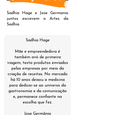
Sadhia Hage e Jose Germanio
juntos escrevem o Artes da
Sadhia .
Sadhia Hage
Mãe e empreendedora é
também avó de primeira
viagem, testa produtos enviados
pelas empresas por meio da
criação de receitas. No mercado
há 10 anos deixou a medicina
para dedicar-se ao universo da
gastronomia e da comunicação
e, permanece confiante na
escolha que fez.
Jose Germânio