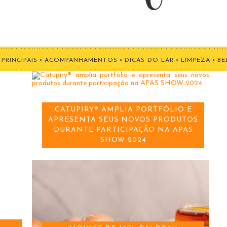
PRINCIPAIS
•
ACOMPANHAMENTOS
•
DICAS DO LAR
•
LIMPEZA
•
BE
CATUPIRY® AMPLIA PORTFÓLIO E
APRESENTA SEUS NOVOS PRODUTOS
DURANTE PARTICIPAÇÃO NA APAS
SHOW 2024