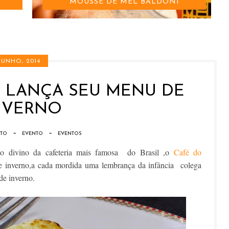
MOUSSE DE MEL BALDONI
 JUNHO, 2014
 LANÇA SEU MENU DE
NVERNO
-
-
NTO
EVENTO
EVENTOS
o divino da cafeteria mais famosa do Brasil ,o
Café do
de inverno,a cada mordida uma lembrança da infância colega
de inverno.