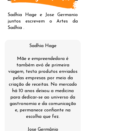
Sadhia Hage e Jose Germanio
juntos escrevem o Artes da
Sadhia .
Sadhia Hage
Mãe e empreendedora é
também avó de primeira
viagem, testa produtos enviados
pelas empresas por meio da
criação de receitas. No mercado
há 10 anos deixou a medicina
para dedicar-se ao universo da
gastronomia e da comunicação
e, permanece confiante na
escolha que fez.
Jose Germânio