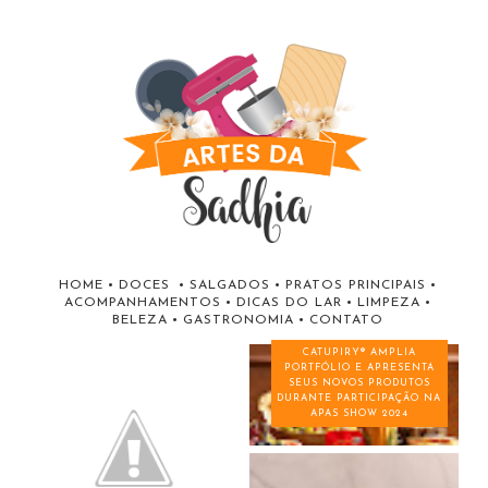
HOME
•
DOCES
•
SALGADOS
•
PRATOS PRINCIPAIS
•
ACOMPANHAMENTOS
•
DICAS DO LAR
•
LIMPEZA
•
BELEZA
•
GASTRONOMIA
•
CONTATO
CATUPIRY® AMPLIA
PORTFÓLIO E APRESENTA
SEUS NOVOS PRODUTOS
DURANTE PARTICIPAÇÃO NA
APAS SHOW 2024