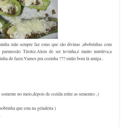
inha mãe sempre faz estas que são divinas ,abobrinhas com
armessão Tirolez.Alem de ser levinha,é muito nutritiva,a
inha de fazer.Vamos pra cozinha ??? então bora lá amiga .
 somente no meio,depois de cozida retire as sementes .)
obrinha que esta na geladeira )
.