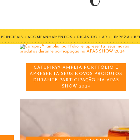
PRINCIPAIS
•
ACOMPANHAMENTOS
•
DICAS DO LAR
•
LIMPEZA
•
BE
CATUPIRY® AMPLIA PORTFÓLIO E
APRESENTA SEUS NOVOS PRODUTOS
DURANTE PARTICIPAÇÃO NA APAS
SHOW 2024