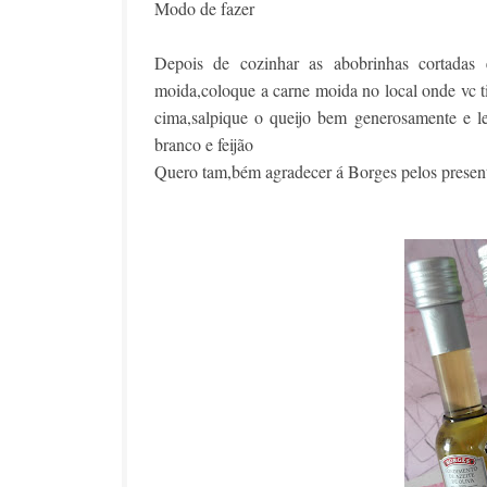
Modo de fazer
Depois de cozinhar as abobrinhas cortadas 
moida,coloque a carne moida no local onde vc 
cima,salpique o queijo bem generosamente e le
branco e feijão
Quero tam,bém agradecer á Borges pelos present