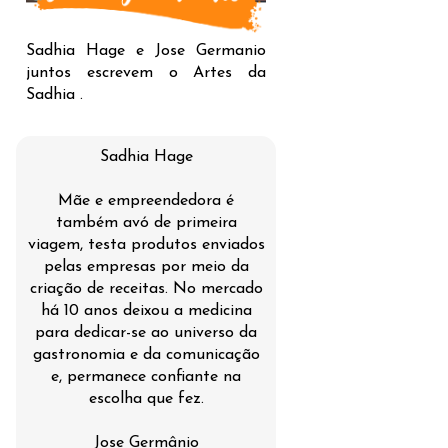
Sadhia Hage e Jose Germanio
juntos escrevem o Artes da
Sadhia .
Sadhia Hage
Mãe e empreendedora é
também avó de primeira
viagem, testa produtos enviados
pelas empresas por meio da
criação de receitas. No mercado
há 10 anos deixou a medicina
para dedicar-se ao universo da
gastronomia e da comunicação
e, permanece confiante na
escolha que fez.
Jose Germânio