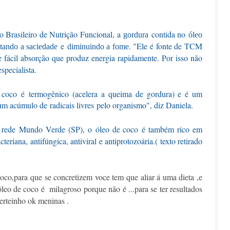
o Brasileiro de Nutrição Funcional, a
contida no
gordura
óleo
e
. "Ele é fonte de TCM
tando a saciedade
diminuindo a fome
e fácil absorção que produz energia rapidamente. Por isso não
specialista.
 coco
é
termogênico
(acelera a queima de gordura) e é um
 um acúmulo de
radicais livres
pelo organismo", diz Daniela.
a rede
Mundo Verde (SP)
, o
óleo de coco
é também rico em
eriana, antifúngica, antiviral e antiprotozoária.( texto retirado
oco,para que se concretizem voce tem que aliar á uma dieta ,e
leo de coco é milagroso porque não é ...para se ter resultados
certeinho ok meninas .