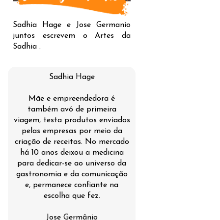
Sadhia Hage e Jose Germanio
juntos escrevem o Artes da
Sadhia .
Sadhia Hage
Mãe e empreendedora é
também avó de primeira
viagem, testa produtos enviados
pelas empresas por meio da
criação de receitas. No mercado
há 10 anos deixou a medicina
para dedicar-se ao universo da
gastronomia e da comunicação
e, permanece confiante na
escolha que fez.
Jose Germânio