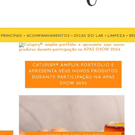
PRINCIPAIS
•
ACOMPANHAMENTOS
•
DICAS DO LAR
•
LIMPEZA
•
BE
CATUPIRY® AMPLIA PORTFÓLIO E
APRESENTA SEUS NOVOS PRODUTOS
DURANTE PARTICIPAÇÃO NA APAS
SHOW 2024