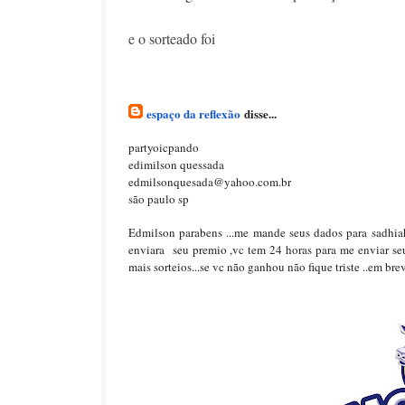
e o sorteado foi
espaço da reflexão
disse...
partyoicpando
edimilson quessada
edmilsonquesada@yahoo.com.br
são paulo sp
Edmilson parabens ...me mande seus dados para sadhi
enviara seu premio ,vc tem 24 horas para me enviar se
mais sorteios...se vc não ganhou não fique triste ..em bre