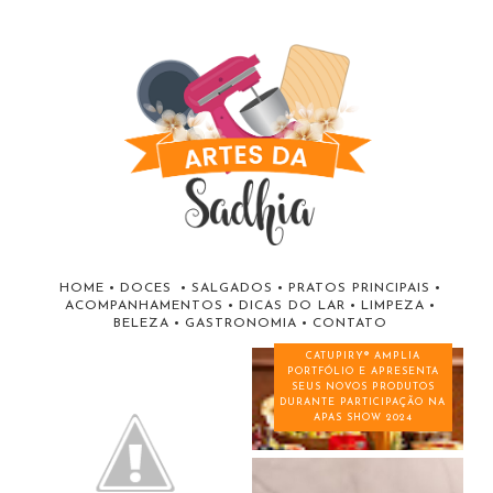
HOME
•
DOCES
•
SALGADOS
•
PRATOS PRINCIPAIS
•
ACOMPANHAMENTOS
•
DICAS DO LAR
•
LIMPEZA
•
BELEZA
•
GASTRONOMIA
•
CONTATO
CATUPIRY® AMPLIA
PORTFÓLIO E APRESENTA
SEUS NOVOS PRODUTOS
DURANTE PARTICIPAÇÃO NA
APAS SHOW 2024