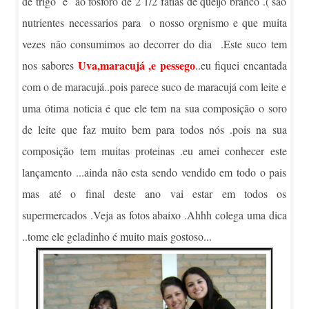
de trigo e ao fosforo de 2 1/2 fatias de queijo branco .( são
nutrientes necessarios para o nosso orgnismo e que muita
vezes não consumimos ao decorrer do dia .Este suco tem
Uva,maracujá ,e pessego
nos sabores
..eu fiquei encantada
com o de maracujá..pois parece suco de maracujá com leite e
uma ótima noticia é que ele tem na sua composição o soro
de leite que faz muito bem para todos nós .pois na sua
composição tem muitas proteinas .eu amei conhecer este
lançamento ...ainda não esta sendo vendido em todo o pais
mas até o final deste ano vai estar em todos os
supermercados .Veja as fotos abaixo .Ahhh colega uma dica
..tome ele geladinho é muito mais gostoso...