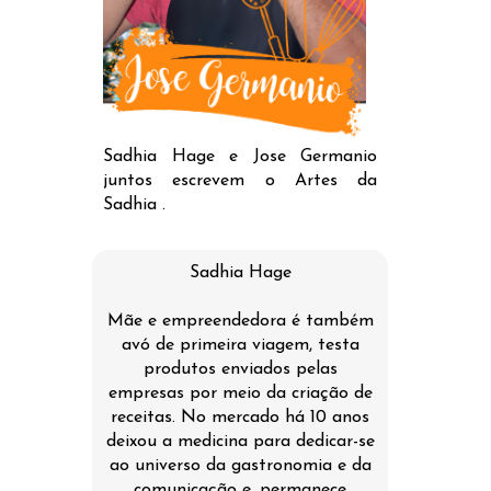
Sadhia Hage e Jose Germanio
juntos escrevem o Artes da
Sadhia .
Sadhia Hage
Mãe e empreendedora é também
avó de primeira viagem, testa
produtos enviados pelas
empresas por meio da criação de
receitas. No mercado há 10 anos
deixou a medicina para dedicar-se
ao universo da gastronomia e da
comunicação e, permanece