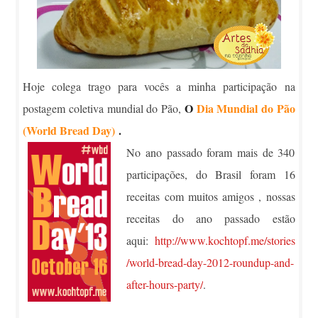
Hoje colega trago para vocês a minha participação na
O
Dia Mundial do Pão
postagem coletiva mundial do Pão,
(World Bread Day)
.
No ano passado foram mais de 340
participações, do Brasil foram 16
receitas com muitos amigos , nossas
receitas do ano passado estão
aqui:
http://www.kochtopf.me/stories
/world-bread-day-2012-roundup-and-
after-hours-party/
.