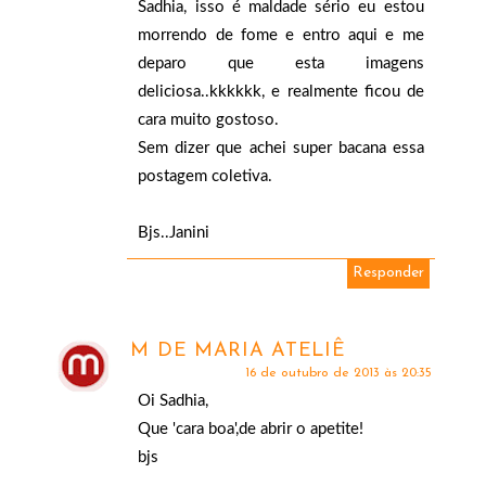
Sadhia, isso é maldade sério eu estou
morrendo de fome e entro aqui e me
deparo que esta imagens
deliciosa..kkkkkk, e realmente ficou de
cara muito gostoso.
Sem dizer que achei super bacana essa
postagem coletiva.
Bjs..Janini
Responder
M DE MARIA ATELIÊ
16 de outubro de 2013 às 20:35
Oi Sadhia,
Que 'cara boa',de abrir o apetite!
bjs