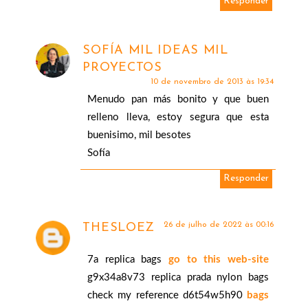
Responder
SOFÍA MIL IDEAS MIL
PROYECTOS
10 de novembro de 2013 às 19:34
Menudo pan más bonito y que buen
relleno lleva, estoy segura que esta
buenisimo, mil besotes
Sofía
Responder
26 de julho de 2022 às 00:16
THESLOEZ
7a replica bags
go to this web-site
g9x34a8v73 replica prada nylon bags
check my reference d6t54w5h90
bags