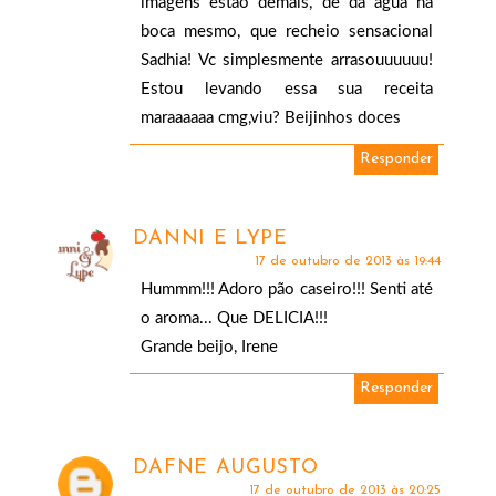
imagens estao demais, de dá agua na
boca mesmo, que recheio sensacional
Sadhia! Vc simplesmente arrasouuuuuu!
Estou levando essa sua receita
maraaaaaa cmg,viu? Beijinhos doces
Responder
DANNI E LYPE
17 de outubro de 2013 às 19:44
Hummm!!! Adoro pão caseiro!!! Senti até
o aroma... Que DELICIA!!!
Grande beijo, Irene
Responder
DAFNE AUGUSTO
17 de outubro de 2013 às 20:25