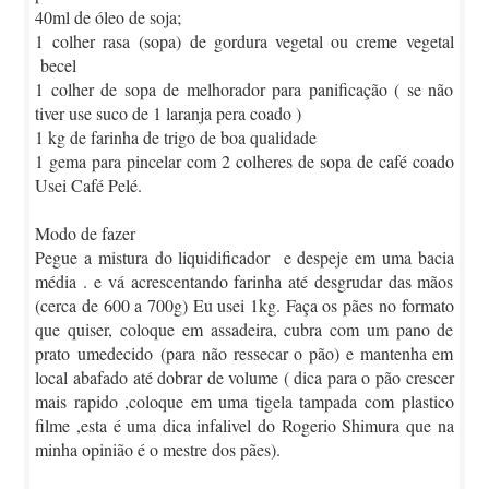
40ml de óleo de soja;
1 colher rasa (sopa) de gordura vegetal ou creme vegetal
becel
1 colher de sopa de melhorador para panificação ( se não
tiver use suco de 1 laranja pera coado )
1 kg de farinha de trigo de boa qualidade
1 gema para pincelar com 2 colheres de sopa de café coado
Usei Café Pelé.
Modo de fazer
Pegue a mistura do liquidificador e despeje em uma bacia
média . e vá acrescentando farinha até desgrudar das mãos
(cerca de 600 a 700g) Eu usei 1kg. Faça os pães no formato
que quiser, coloque em assadeira, cubra com um pano de
prato umedecido (para não ressecar o pão) e mantenha em
local abafado até dobrar de volume ( dica para o pão crescer
mais rapido ,coloque em uma tigela tampada com plastico
filme ,esta é uma dica infalivel do Rogerio Shimura que na
minha opinião é o mestre dos pães).