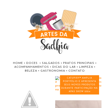
HOME
•
DOCES
•
SALGADOS
•
PRATOS PRINCIPAIS
•
ACOMPANHAMENTOS
•
DICAS DO LAR
•
LIMPEZA
•
BELEZA
•
GASTRONOMIA
•
CONTATO
CATUPIRY® AMPLIA
PORTFÓLIO E APRESENTA
SEUS NOVOS PRODUTOS
DURANTE PARTICIPAÇÃO NA
APAS SHOW 2024