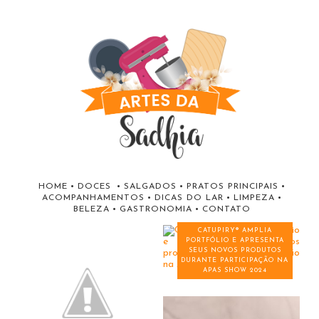
HOME
•
DOCES
•
SALGADOS
•
PRATOS PRINCIPAIS
•
ACOMPANHAMENTOS
•
DICAS DO LAR
•
LIMPEZA
•
BELEZA
•
GASTRONOMIA
•
CONTATO
CATUPIRY® AMPLIA
PORTFÓLIO E APRESENTA
SEUS NOVOS PRODUTOS
DURANTE PARTICIPAÇÃO NA
APAS SHOW 2024