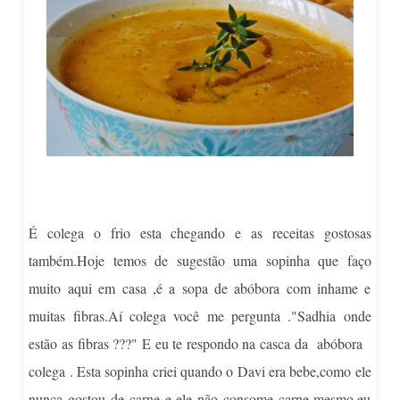
É colega o frio esta chegando e as receitas gostosas
também.Hoje temos de sugestão uma sopinha que faço
muito aqui em casa ,é a sopa de abóbora com inhame e
muitas fibras.Aí colega você me pergunta ."Sadhia onde
estão as fibras ???" E eu te respondo na casca da abóbora
colega . Esta sopinha criei quando o Davi era bebe,como ele
nunca gostou de carne e ele não consome carne mesmo,eu