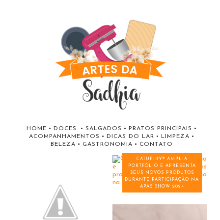
HOME
•
DOCES
•
SALGADOS
•
PRATOS PRINCIPAIS
•
ACOMPANHAMENTOS
•
DICAS DO LAR
•
LIMPEZA
•
BELEZA
•
GASTRONOMIA
•
CONTATO
CATUPIRY® AMPLIA
PORTFÓLIO E APRESENTA
SEUS NOVOS PRODUTOS
DURANTE PARTICIPAÇÃO NA
APAS SHOW 2024