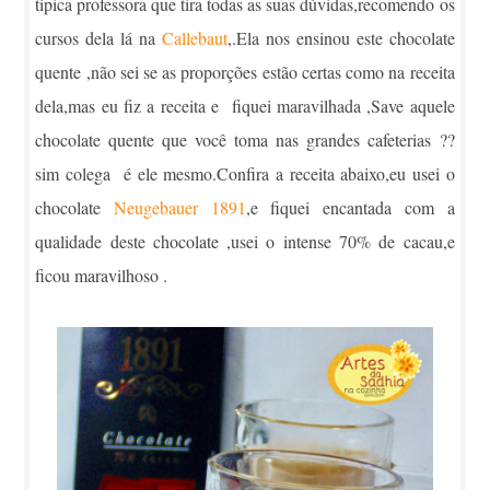
típica professora que tira todas as suas dúvidas,recomendo os
cursos dela lá na
Callebaut
,.Ela nos ensinou este chocolate
quente ,não sei se as proporções estão certas como na receita
dela,mas eu fiz a receita e fiquei maravilhada ,Save aquele
chocolate quente que você toma nas grandes cafeterias ??
sim colega é ele mesmo.Confira a receita abaixo,eu usei o
chocolate
Neugebauer 1891
,e fiquei encantada com a
qualidade deste chocolate ,usei o intense 70% de cacau,e
ficou maravilhoso .