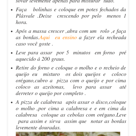
sovar levemente apenas para misturar tudo.
Faça bolinhas e coloque em potes fechados da
Plásvale .Deixe crescendo por pelo menos 1
hora.
Após a massa crescer ,abra com um rolo ,e faça
as bordas.
Aqui eu ensino
a fazer ela recheada
caso você goste .
Leve para assar por 5 minutos em forno pré
aquecido á 200 graus.
Retire do forno e coloque o molho e o recheio de
queijo eu misturo os dois queijos e coloco
orégano,cubro a pizza com o queijo e por cima
coloco as azeitonas, levo para assar até
derreter o queijo por completo .
A pizza de calabresa após assar o disco,coloque
o molho ,por cima a calabresa e e em cima da
calabresa coloque as cebolas com orégano.Leve
para assim e sirva assim que notar as bordas
levemente douradas.