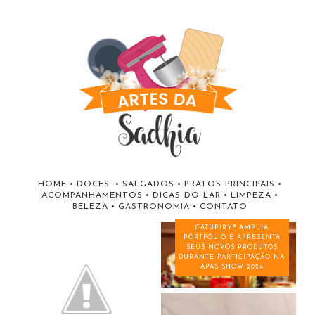
HOME
•
DOCES
•
SALGADOS
•
PRATOS PRINCIPAIS
•
ACOMPANHAMENTOS
•
DICAS DO LAR
•
LIMPEZA
•
BELEZA
•
GASTRONOMIA
•
CONTATO
CATUPIRY® AMPLIA
PORTFÓLIO E APRESENTA
SEUS NOVOS PRODUTOS
DURANTE PARTICIPAÇÃO NA
APAS SHOW 2024