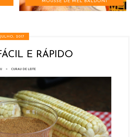
O NOSSO TIKTOK
 JULHO, 2017
FÁCIL E RÁPIDO
-
U
CURAU DE LEITE