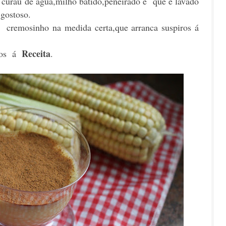
curau de água,milho batido,peneirado e que é lavado
gostoso.
 cremosinho na medida certa,que arranca suspiros á
Receita
amos á
.