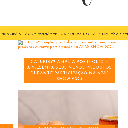
PRINCIPAIS
•
ACOMPANHAMENTOS
•
DICAS DO LAR
•
LIMPEZA
•
BE
MOUSSE DE MEL BALDONI
 E
TOS
 SHOW