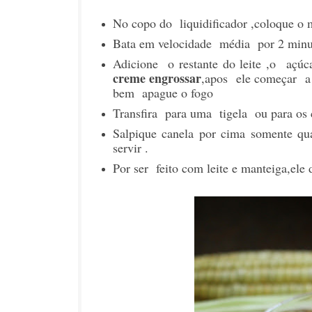
No copo do liquidificador ,coloque o m
Bata em velocidade média por 2 minu
Adicione o restante do leite ,o açú
creme engrossar
,apos ele começar a
bem apague o fogo
Transfira para uma tigela ou para o
Salpique canela por cima somente qu
servir .
Por ser feito com leite e manteiga,ele 