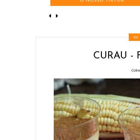
2024
04
CURAU - 
CURA