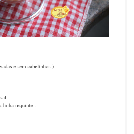
avadas e sem cabelinhos )
sal
a linha requinte .