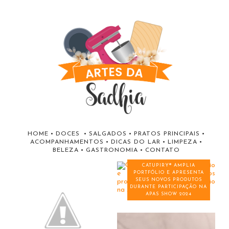
HOME
•
DOCES
•
SALGADOS
•
PRATOS PRINCIPAIS
•
ACOMPANHAMENTOS
•
DICAS DO LAR
•
LIMPEZA
•
BELEZA
•
GASTRONOMIA
•
CONTATO
CATUPIRY® AMPLIA
PORTFÓLIO E APRESENTA
SEUS NOVOS PRODUTOS
DURANTE PARTICIPAÇÃO NA
APAS SHOW 2024