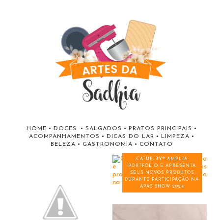
HOME
•
DOCES
•
SALGADOS
•
PRATOS PRINCIPAIS
•
ACOMPANHAMENTOS
•
DICAS DO LAR
•
LIMPEZA
•
BELEZA
•
GASTRONOMIA
•
CONTATO
CATUPIRY® AMPLIA
PORTFÓLIO E APRESENTA
SEUS NOVOS PRODUTOS
DURANTE PARTICIPAÇÃO NA
APAS SHOW 2024