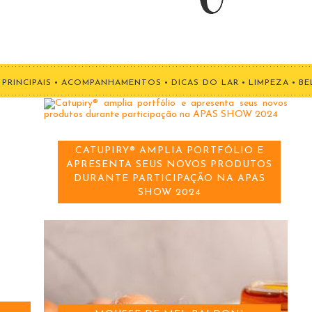
PRINCIPAIS
•
ACOMPANHAMENTOS
•
DICAS DO LAR
•
LIMPEZA
•
BE
CATUPIRY® AMPLIA PORTFÓLIO E
APRESENTA SEUS NOVOS PRODUTOS
DURANTE PARTICIPAÇÃO NA APAS
SHOW 2024