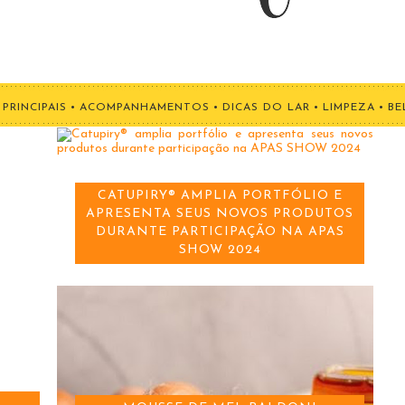
PRINCIPAIS
•
ACOMPANHAMENTOS
•
DICAS DO LAR
•
LIMPEZA
•
BE
CATUPIRY® AMPLIA PORTFÓLIO E
APRESENTA SEUS NOVOS PRODUTOS
DURANTE PARTICIPAÇÃO NA APAS
SHOW 2024