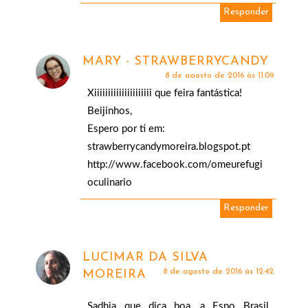
Responder
MARY - STRAWBERRYCANDY
8 de agosto de 2016 às 11:09
Xiiiiiiiiiiiiiiiiiiiii que feira fantástica!
Beijinhos,
Espero por ti em:
strawberrycandymoreira.blogspot.pt
http://www.facebook.com/omeurefugi
oculinario
Responder
LUCIMAR DA SILVA
8 de agosto de 2016 às 12:42
MOREIRA
Sadhia que dica boa, a Espo Brasil