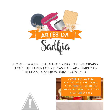
HOME
•
DOCES
•
SALGADOS
•
PRATOS PRINCIPAIS
•
ACOMPANHAMENTOS
•
DICAS DO LAR
•
LIMPEZA
•
BELEZA
•
GASTRONOMIA
•
CONTATO
CATUPIRY® AMPLIA
PORTFÓLIO E APRESENTA
SEUS NOVOS PRODUTOS
DURANTE PARTICIPAÇÃO NA
APAS SHOW 2024