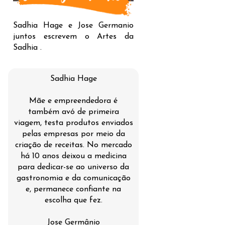
Sadhia Hage e Jose Germanio
juntos escrevem o Artes da
Sadhia .
Sadhia Hage
Mãe e empreendedora é
também avó de primeira
viagem, testa produtos enviados
pelas empresas por meio da
criação de receitas. No mercado
há 10 anos deixou a medicina
para dedicar-se ao universo da
gastronomia e da comunicação
e, permanece confiante na
escolha que fez.
Jose Germânio