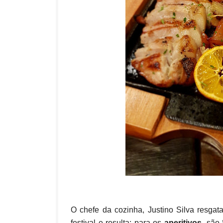
O chefe da cozinha, Justino Silva resgat
festival e resulta: para os
aperitivos
, são