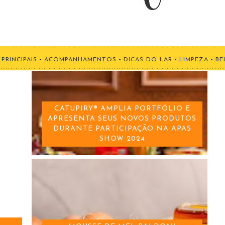
PRINCIPAIS
•
ACOMPANHAMENTOS
•
DICAS DO LAR
•
LIMPEZA
•
BE
CATUPIRY® AMPLIA PORTFÓLIO E
APRESENTA SEUS NOVOS PRODUTOS
DURANTE PARTICIPAÇÃO NA APAS
SHOW 2024