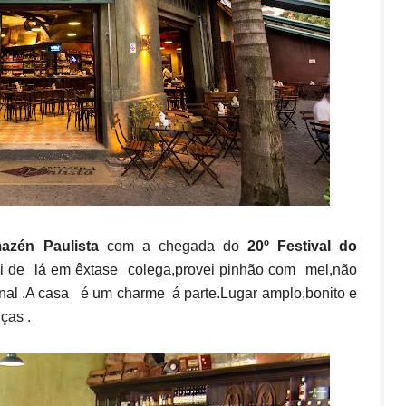
azén Paulista
com a chegada do
20º Festival do
sai de lá em êxtase colega,provei pinhão com mel,não
nal .A casa é um charme á parte.Lugar amplo,bonito e
ças .