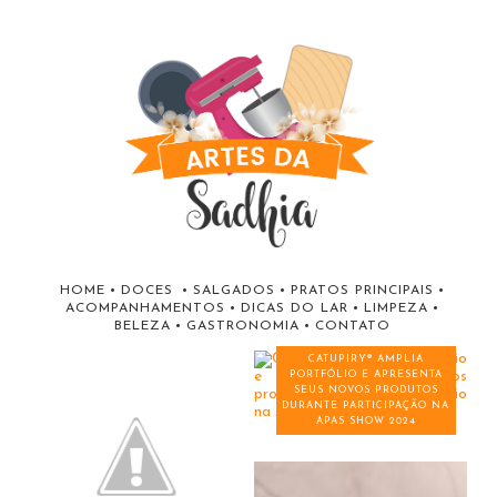
HOME
•
DOCES
•
SALGADOS
•
PRATOS PRINCIPAIS
•
ACOMPANHAMENTOS
•
DICAS DO LAR
•
LIMPEZA
•
BELEZA
•
GASTRONOMIA
•
CONTATO
CATUPIRY® AMPLIA
PORTFÓLIO E APRESENTA
SEUS NOVOS PRODUTOS
DURANTE PARTICIPAÇÃO NA
APAS SHOW 2024